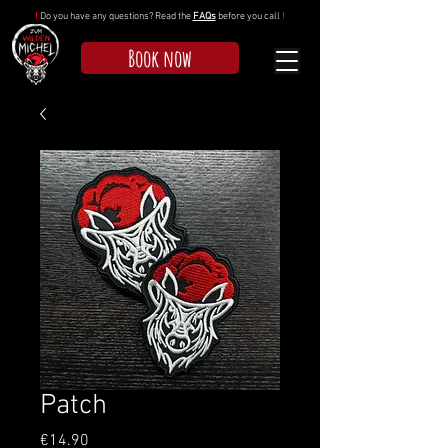
!
Do you have any questions? Read the
FAQs
before you call
!
Book now
Patch
Price
€14.90