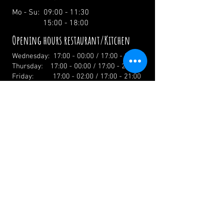
Mo - Su: 09:00 - 11:30
15:00 - 18:00
Opening hours restaurant/Kitchen
Wednesday: 17:00 - 00:00 / 17:00 - 21:00
Thursday: 17:00 - 00:00 / 17:00 - 21:00
Friday: 17:00 - 02:00 / 17:00 - 21:00
Saturday: 12:00 - 02:00 / 12:00 - 21:00
Sunday: 12:00 - 19:00 / 12:00 - 19:00
Holidays: 12.00 Uhr
info@zumwildenmichel.de
Linach 6, 78120 Furtwangen
Phone:
+49 (0) 179 44 3 11 22
Landline:
+49 (0) 7723 7420
CONTACT US