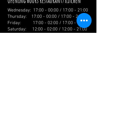
Opening hours restaurant/Kitchen
Wednesday: 17:00 - 00:00 / 17:00 - 21:00
Thursday: 17:00 - 00:00 / 17:00 - 21:00
Friday: 17:00 - 02:00 / 17:00 - 21:00
Saturday: 12:00 - 02:00 / 12:00 - 21:00
Sunday: 12:00 - 19:00 / 12:00 - 19:00
Holidays: 12.00 Uhr
info@zumwildenmichel.de
Linach 6, 78120 Furtwangen
Phone:
+49 (0) 179 44 3 11 22
Landline:
+49 (0) 7723 7420
CONTACT US