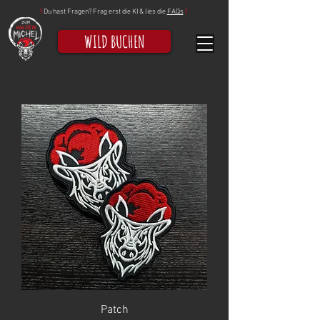
!
Du hast Fragen? Frag erst die KI & lies die
FAQs
!
WILD BUCHEN
Patch