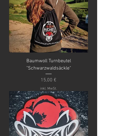
Baumwoll Turnbeutel
"Schwarzwaldsäckle"
Preis
15,00 €
inkl. MwSt.