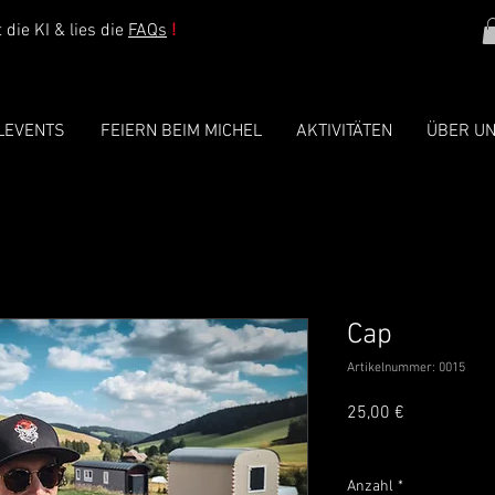
die KI & lies die
FAQs
!
LEVENTS
FEIERN BEIM MICHEL
AKTIVITÄTEN
ÜBER U
Cap
Artikelnummer: 0015
Preis
25,00 €
inkl. MwSt.
Anzahl
*