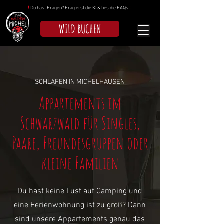
!
Du hast Fragen? Frag erst die KI & lies die
FAQs
!
WILD BUCHEN
SCHLAFEN IN MICHELHAUSEN
Appartements im
Schwarzwald für Singles,
Paare, Freundesgruppen oder
kleine Familien
Du hast keine Lust auf
Camping
und
eine
Ferienwohnung
ist zu groß? Dann
sind unsere Appartements genau das