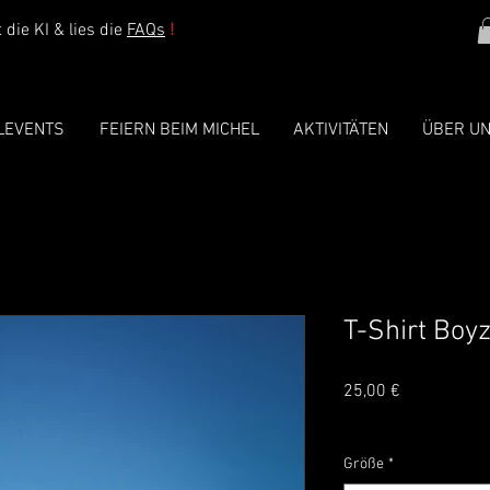
die KI & lies die
FAQs
!
LEVENTS
FEIERN BEIM MICHEL
AKTIVITÄTEN
ÜBER U
T-Shirt Boy
Preis
25,00 €
inkl. MwSt.
Größe
*