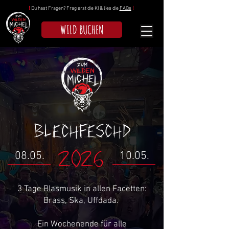
!
Du hast Fragen? Frag erst die KI & lies die
FAQs
!
WILD BUCHEN
Blechfeschd
08.05.
10.05.
2026
3 Tage Blasmusik in allen Facetten:
Brass, Ska, Uffdada.
Ein Wochenende für alle