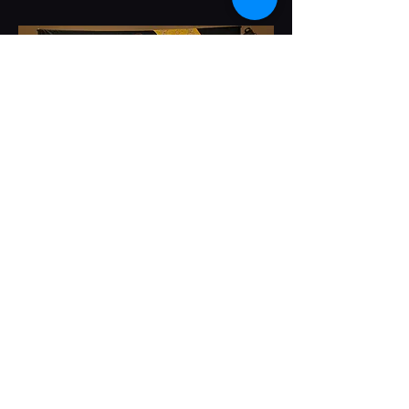
Brass27
Indie-Rock
Brass27 - Immer auf der Überholspur. Die
junge Kombo aus dem schwarzwald-Baar-
Kreis eröffnet den Samstagabend beim
Blechfeschd mit garantierter Partylaune zum
Tanzen, Feiern und Mitsingen.
Instagram