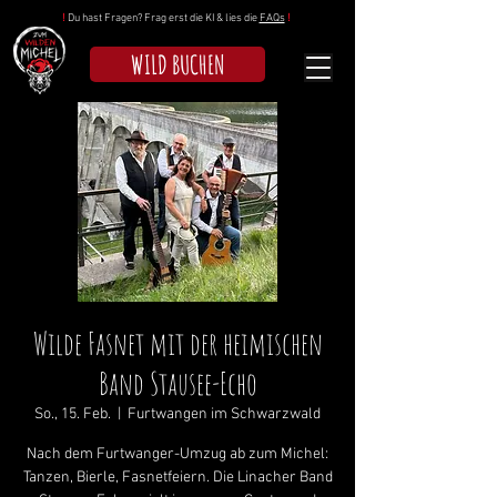
!
Du hast Fragen? Frag erst die KI & lies die
FAQs
!
WILD BUCHEN
Wilde Fasnet mit der heimischen
Band Stausee-Echo
So., 15. Feb.
  |  
Furtwangen im Schwarzwald
Nach dem Furtwanger-Umzug ab zum Michel:
Tanzen, Bierle, Fasnetfeiern. Die Linacher Band