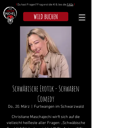
!
Du hast Fragen? Frag erst die KI & lies die
FAQs
!
WILD BUCHEN
Schwäbische Erotik - Schwaben
Comedy
Do., 20. März
  |  
Furtwangen im Schwarzwald
Christiane Maschajechi wirft sich auf die
vielleicht heißeste aller Fragen: „Schwäbische