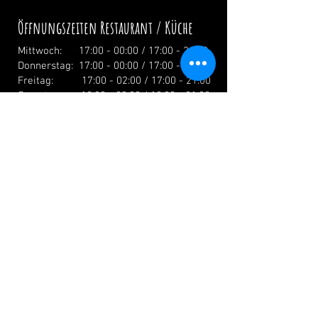
Öffnungszeiten Restaurant / Küche
Mittwoch: 17:00 - 00:00 / 17:00 - 21:00
Donnerstag: 17:00 - 00:00 / 17:00 - 21:00
Freitag: 17:00 - 02:00 / 17:00 - 21:00
Samstag: 12:00 - 02:00 / 12:00 - 21:00
Sonntag: 12:00 - 19:00 / 12:00 - 19:00
Feiertage: Ab 12.00 Uhr
info@zumwildenmichel.de
Linach 6, 78120 Furtwangen
Tel.:
+49 (0) 179 44 3 11 22
Festnetz:
+49 (0) 7723 7420
Folge Uns: