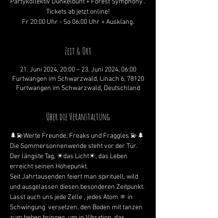
Partykollektiv Dunkelbunt + Forest Symphony .
Tickets ab jetzt online!
Fr 20:00 Uhr - So 06:00 Uhr + Ausklang.
Zeit & Ort
21. Juni 2024, 20:00 – 23. Juni 2024, 06:00
Furtwangen im Schwarzwald, Linach 6, 78120
Furtwangen im Schwarzwald, Deutschland
Über die Veranstaltung
🌲💫Werte Freunde, Freaks und Fraggles 💫🌲
Die Sommersonnenwende steht vor der Tür.
Der längste Tag, ☀das Licht☀, das Leben 
erreicht seinen Höhepunkt. 
Seit Jahrtausenden feiert man spirituell, wild 
und ausgelassen diesen besonderen Zeitpunkt.
Lasst auch uns jede Zelle , jedes Atom ⚛ in 
Schwingung  versetzen, den Boden mit tanzen 
zum beben bringen, um in Vibration, das 