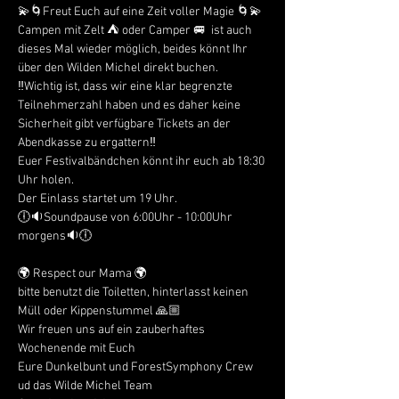
💫🌀Freut Euch auf eine Zeit voller Magie 🌀💫
Campen mit Zelt ⛺ oder Camper 🚐  ist auch 
dieses Mal wieder möglich, beides könnt Ihr 
über den Wilden Michel direkt buchen. 
‼Wichtig ist, dass wir eine klar begrenzte 
Teilnehmerzahl haben und es daher keine 
Sicherheit gibt verfügbare Tickets an der 
Abendkasse zu ergattern‼
Euer Festivalbändchen könnt ihr euch ab 18:30 
Uhr holen. 
Der Einlass startet um 19 Uhr. 
🕕🔉Soundpause von 6:00Uhr - 10:00Uhr 
morgens🔉🕕
🌍 Respect our Mama 🌍
bitte benutzt die Toiletten, hinterlasst keinen 
Müll oder Kippenstummel 🙏🏼
Wir freuen uns auf ein zauberhaftes 
Wochenende mit Euch
Eure Dunkelbunt und ForestSymphony Crew 
ud das Wilde Michel Team