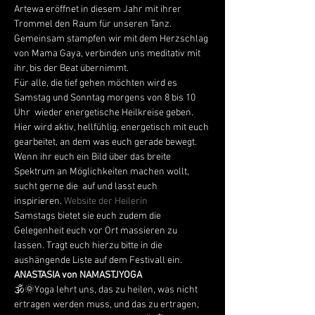
Artewa eröffnet in diesem Jahr mit ihrer 
Trommel den Raum für unseren Tanz. 
Gemeinsam stampfen wir mit dem Herzschlag 
von Mama Gaya, verbinden uns meditativ mit 
ihr, bis der Beat übernimmt. 
Für alle, die tief gehen möchten wird es 
Samstag und Sonntag morgens von 8 bis 10 
Uhr  wieder energetische Heilkreise geben. 
Hier wird aktiv, hellfühlig, energetisch mit euch 
gearbeitet, an dem was euch gerade bewegt. 
Wenn ihr euch ein Bild über das breite 
Spektrum an Möglichkeiten machen wollt, 
sucht gerne die 
 auf und lasst euch 
inspirieren. 
Website der Heilerin
Samstags bietet sie euch zudem die 
Gelegenheit euch vor Ort massieren zu 
lassen. Tragt euch hierzu bitte in die 
aushängende Liste auf dem Festivall ein.
ANASTASIA von NAMASTJYOGA
🕉🌞Yoga lehrt uns, das zu heilen, was nicht 
ertragen werden muss, und das zu ertragen, 