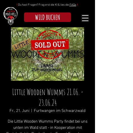
!
Du hast Fragen? Frag erst die KI & lies die
FAQs
!
WILD BUCHEN
Little Wooden Wumms 21.06. -
23.06.24
Fr., 21. Juni
  |  
Furtwangen im Schwarzwald
Die Little Wooden Wumms Party findet bei uns
unten im Wald statt - in Kooperation mit