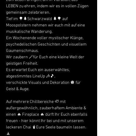
LEBEN zu ehren, indem wir es in vollen Zügen 
gemeinsam zelebrieren.
Tief im 🌳🌲Schwarzwald 🌲🌳 auf 
Moospolstern nehmen wir euch mit auf eine 
musikalische Wanderung.
Ein Wochenende voller mystischer Klänge, 
psychedelischen Geschichten und visuellem 
Gaumenschmaus.
Wir zaubern 🪄für Euch eine kleine Welt der 
geistigen Freiheit.
Es erwartet Euch ein auserwähltes, 
abgestimmtes LineUp 🎶🎵, 
verschickte Visuals und Dekoration 🪩 für 
Geist & Auge.
Auf mehrere Chillbereiche 🦥 mit 
außergewöhnlich, zauberhaftem Ambiente & 
einen 🔥 Fireplace 🔥 dürft Ihr Euch ebenfalls 
freuen - hier könnt Ihr bei und mit unserem 
leckeren Chai 🧋Eure Seele baumeln lassen. 
🧘