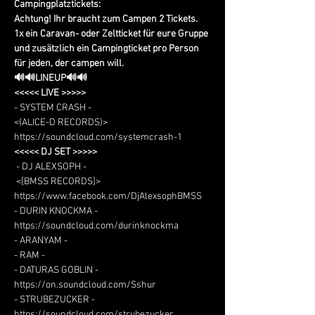
Campingplatztickets:
Achtung! Ihr braucht zum Campen 2 Tickets. 
1x ein Caravan- oder Zeltticket für eure Gruppe 
und zusätzlich ein Campingticket pro Person 
für jeden, der campen will.
🔊🔊LINEUP🔊🔊
<<<<< LIVE >>>>>
- SYSTEM CRASH -
<(ALICE-D RECORDS)> 
https://soundcloud.com/systemcrash-1
<<<<< DJ SET >>>>>
 - DJ ALEXSOPH -
 <[BMSS RECORDS]>
https://www.facebook.com/DjAlexsophBMSS
- DURIN KNOCKMA -
https://soundcloud.com/durinknockma
- ARANYAM -
- RAM -
- DATURAS GOBLIN -
https://on.soundcloud.com/Sshur
- STRUBEZUCKER -
https://soundcloud.com/strubezucker