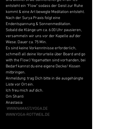
entsteht ein "Flow" sodass der Geist zur Ruhe 
kommt & eine Art bewegte Meditation entsteht.
Nach der Surya Praxis folgt eine 
Endentspannung & Sonnenmeditation.
Sobald die Klänge um ca. 6.00 Uhr pausieren, 
versammeln wir uns vor der Kapelle auf der 
Wiese. Dauer ca. 75 Min. 
Es sind keine Vorkenntnisse erforderlich, 
schmeiß all deine Vorurteile über Board and go 
with the Flow:) Yogamatten sind vorhanden, bei 
Bedarf kannst du eine eigene Decke/ Kissen 
mitbringen. 
Anmeldung: trag Dich bitte in die ausgehängte 
Liste vor Ort ein.
Ich freu mich auf dich. 
Om Shanti 
Anastasia 
WWW.NAMASTJYOGA.DE
WWW.YOGA-ROTTWEIL.DE 