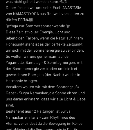
was nicht geheilt werden kann.🌞🕉
Daher freuen wir uns sehr, Euch ANASTASIA 
von NAMASTJYOGA aus Rottweil vorstellen zu 
dürfen 🧘🏽‍♀🙏🏼
🌞Yoga zur Sommersonnenwende.🌞
Diese Zeit ist voller Energie, Licht und 
lebendigen Farben, wenn die Natur auf ihrem 
Höhepunkt steht ist es der perfekte Zeitpunkt, 
um sich mit der Sonnenenergie zu verbinden. 
So wollen wir uns gemeinsam auf der 
Yogamatte, Samstag - & Sonntagmorgen, mit 
der Sonnenenergie verbinden und die frei 
gewordenen Energien (der Nacht) wieder in 
Harmonie bringen. 
Vorallem wollen wir mit dem Sonnengruß/ 
Gebet - Surya Namaskar, die Sonne ehren und 
uns daran erinnern, dass wir alle Licht & Liebe 
sind. 
Bestehend aus 12 Haltungen ist Surya 
Namaskar ein Tanz - zum Rhythmus des 
Atems, verbindest du die Bewegung im Körper 
und aktivierst die Sonnenenergie in Dir. Es 