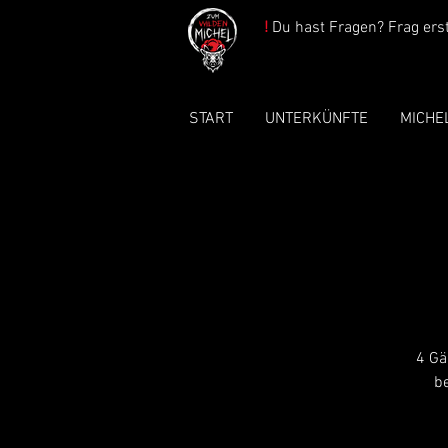
!
Du hast Fragen? Frag erst 
START
UNTERKÜNFTE
MICHE
4 Gä
be