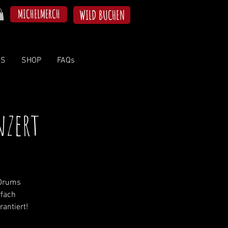
MICHELMERCH
WILD BUCHEN
NS
SHOP
FAQs
nzert
 Drums
rfach
antiert!