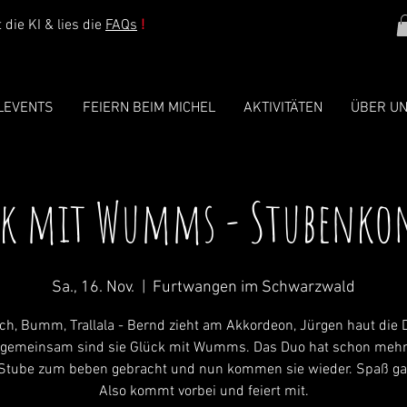
die KI & lies die
FAQs
!
LEVENTS
FEIERN BEIM MICHEL
AKTIVITÄTEN
ÜBER U
k mit Wumms - Stubenko
Sa., 16. Nov.
  |  
Furtwangen im Schwarzwald
ch, Bumm, Trallala - Bernd zieht am Akkordeon, Jürgen haut die
gemeinsam sind sie Glück mit Wumms. Das Duo hat schon meh
Stube zum beben gebracht und nun kommen sie wieder. Spaß gar
Also kommt vorbei und feiert mit.