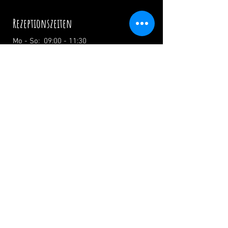
Rezeptionszeiten
Mo - So: 09:00 - 11:30
15:00 - 18:00
Öffnungszeiten Restaurant / Küche
Mittwoch: 17:00 - 00:00 / 17:00 - 21:00
Donnerstag: 17:00 - 00:00 / 17:00 - 21:00
Freitag: 17:00 - 02:00 / 17:00 - 21:00
Samstag: 12:00 - 02:00 / 12:00 - 21:00
Sonntag: 12:00 - 19:00 / 12:00 - 19:00
Feiertage: Ab 12.00 Uhr
info@zumwildenmichel.de
Linach 6, 78120 Furtwangen
Tel.:
+49 (0) 179 44 3 11 22
Festnetz:
+49 (0) 7723 7420