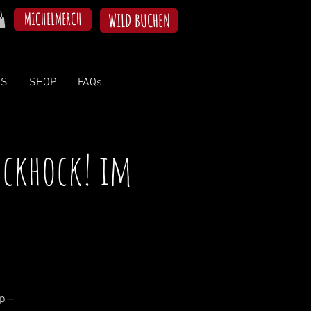
MICHELMERCH
WILD BUCHEN
NS
SHOP
FAQs
ockhock! im
p –