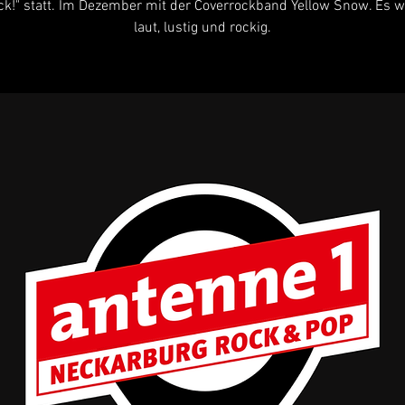
k!" statt. Im Dezember mit der Coverrockband Yellow Snow. Es wi
laut, lustig und rockig.