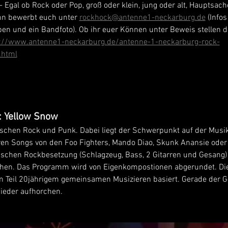
 - Egal ob Rock oder Pop, groß oder klein, jung oder alt, Hauptsac
nn bewerbt euch unter 
rockhock@antenne1-neckarburg.de
 (Info
oben und ein Bandfoto). Ob ihr euer Können unter Beweis stellen dü
s://www.antenne1-neckarburg.de/antenne-1-neckarburg-rock-
.html
: Yellow Snow
ischen Rock und Punk. Dabei liegt der Schwerpunkt auf der Musi
en Songs von den Foo Fighters, Mando Diao, Skunk Anansie oder
sischen Rockbesetzung (Schlagzeug, Bass, 2 Gitarren und Gesang)
tehen. Das Programm wird von Eigenkompostionen abgerundet. Die
 Teil 20jährigem gemeinsamen Musizieren basiert. Gerade der G
ieder aufhorchen.