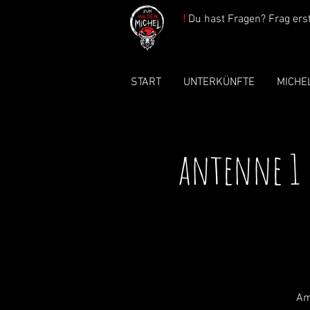
!
Du hast Fragen? Frag erst 
START
UNTERKÜNFTE
MICHE
antenne 1 
Am