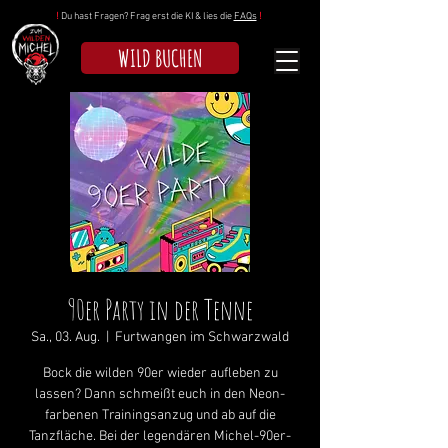
!
Du hast Fragen? Frag erst die KI & lies die
FAQs
!
WILD BUCHEN
90er Party in der Tenne
Sa., 03. Aug.
  |  
Furtwangen im Schwarzwald
Bock die wilden 90er wieder aufleben zu
lassen? Dann schmeißt euch in den Neon-
farbenen Trainingsanzug und ab auf die
Tanzfläche. Bei der legendären Michel-90er-