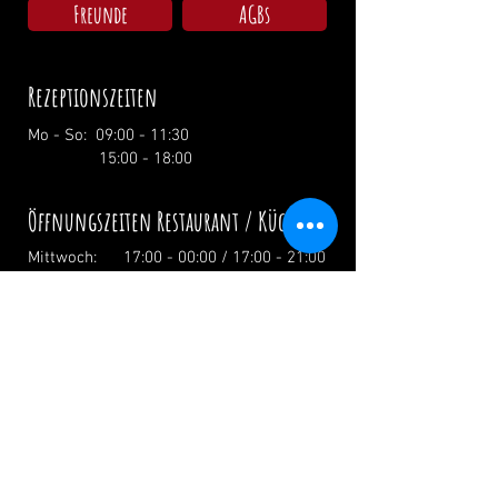
Freunde
AGBs
Rezeptionszeiten
Mo - So: 09:00 - 11:30
15:00 - 18:00
Öffnungszeiten Restaurant / Küche
Mittwoch: 17:00 - 00:00 / 17:00 - 21:00
Donnerstag: 17:00 - 00:00 / 17:00 - 21:00
Freitag: 17:00 - 02:00 / 17:00 - 21:00
Samstag: 12:00 - 02:00 / 12:00 - 21:00
Sonntag: 12:00 - 19:00 / 12:00 - 19:00
Feiertage: Ab 12.00 Uhr
info@zumwildenmichel.de
Linach 6, 78120 Furtwangen
Tel.:
+49 (0) 179 44 3 11 22