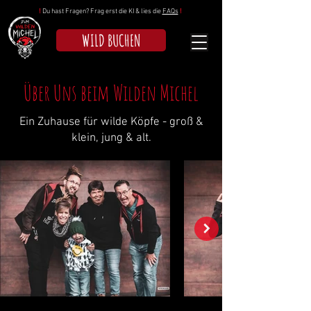
!
Du hast Fragen? Frag erst die KI & lies die
FAQs
!
WILD BUCHEN
Über Uns beim Wilden Michel
Ein Zuhause für wilde Köpfe - groß &
klein, jung & alt.