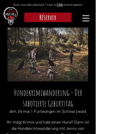
!
Avez-vous des questions ? Lisez la
FAQ
avant d'appeler
!
Réserver
Hundekrimiwanderung - Der
sabotierte Geburtstag
dim. 04 mai
  |  
Furtwangen im Schwarzwald
Ihr mögt Krimis und habt einen Hund? Dann ist
die Hundekrimiwanderung mit Jenny von