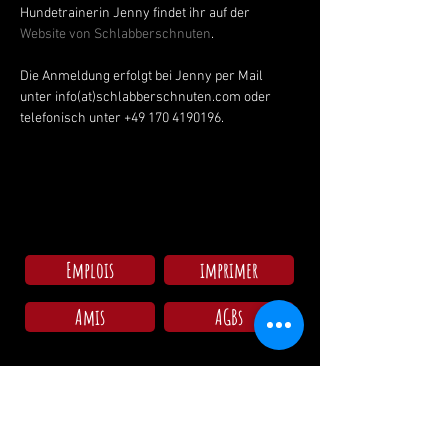
Hundetrainerin Jenny findet ihr auf der 
Website von Schlabberschnuten
. 
Die Anmeldung erfolgt bei Jenny per Mail 
unter info(at)schlabberschnuten.com oder 
telefonisch unter +49 170 4190196.
Emplois
imprimer
Amis
AGBs
Arrivée au camping
Lun - Dim: 09:00 - 11:30