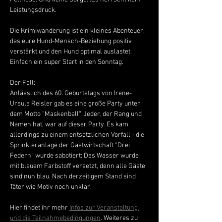
Leistungsdruck. 
Die Krimiwanderung ist ein kleines Abenteuer, 
das eure Hund-Mensch-Beziehung positiv 
verstärkt und den Hund optimal auslastet. 
Einfach ein super Start in den Sonntag. 
Der Fall: 
Anlässlich des 60. Geburtstags von Irene-
Ursula Reisler gab es eine große Party unter 
dem Motto “Maskenball“. Jeder, der Rang und 
Namen hat, war auf dieser Party. Es kam 
allerdings zu einem entsetzlichen Vorfall - die 
Sprinkleranlage der Gastwirtschaft “Drei 
Federn“ wurde sabotiert: Das Wasser wurde 
mit blauem Farbstoff versetzt, denn alle Gäste 
sind nun blau. Nach derzeitigem Stand sind 
Täter wie Motiv noch unklar. 
Hier findet ihr mehr 
Infos zur Veranstaltung 
und die Teilnahmebedingungen
. Weiteres zu 