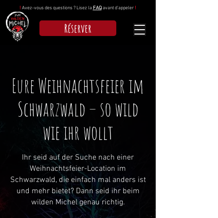
!
Avez-vous des questions ? Lisez la
FAQ
avant d'appeler
!
Réserver
Eure Weihnachtsfeier im
Schwarzwald – so wild
wie ihr wollt
Ihr seid auf der Suche nach einer
Weihnachtsfeier-Location im
Schwarzwald, die einfach mal anders ist
und mehr bietet? Dann seid ihr beim
wilden Michel genau richtig.