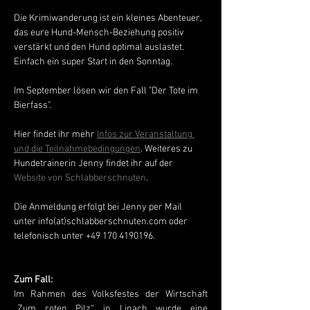
Die Krimiwanderung ist ein kleines Abenteuer, 
das eure Hund-Mensch-Beziehung positiv 
verstärkt und den Hund optimal auslastet. 
Einfach ein super Start in den Sonntag. 
Im September lösen wir den Fall "Der Tote im 
Bierfass".
Hier findet ihr mehr 
Infos zur Veranstaltung 
und die Teilnahmebedingungen
. Weiteres zu 
Hundetrainerin Jenny findet ihr auf der 
Website von Schlabberschnuten
. 
Die Anmeldung erfolgt bei Jenny per Mail 
unter info(at)schlabberschnuten.com oder 
telefonisch unter +49 170 4190196.
Zum Fall: 
Im Rahmen des Volksfestes der Wirtschaft 
„Zum roten Pilz“ in Linach wurde eine 