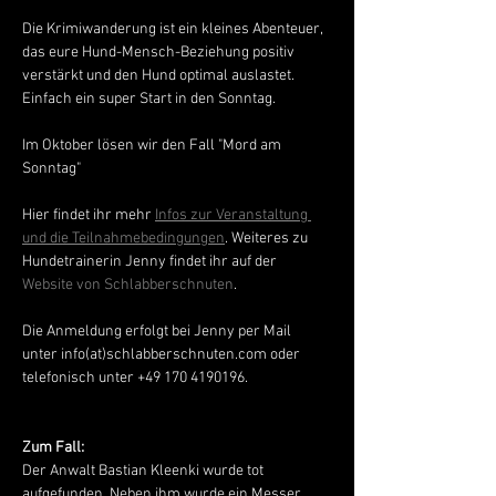
Die Krimiwanderung ist ein kleines Abenteuer, 
das eure Hund-Mensch-Beziehung positiv 
verstärkt und den Hund optimal auslastet. 
Einfach ein super Start in den Sonntag. 
Im Oktober lösen wir den Fall "Mord am 
Sonntag"
Hier findet ihr mehr 
Infos zur Veranstaltung 
und die Teilnahmebedingungen
. Weiteres zu 
Hundetrainerin Jenny findet ihr auf der 
Website von Schlabberschnuten
. 
Die Anmeldung erfolgt bei Jenny per Mail 
unter info(at)schlabberschnuten.com oder 
telefonisch unter +49 170 4190196.
Zum Fall: 
Der Anwalt Bastian Kleenki wurde tot 
aufgefunden. Neben ihm wurde ein Messer 