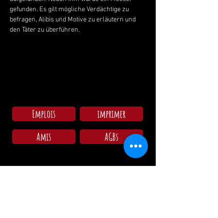
gefunden. Es gilt mögliche Verdächtige zu 
befragen, Alibis und Motive zu erläutern und 
den Täter zu überführen.
Emplois
imprimer
Amis
AGBs
Arrivée au camping
Lun - Dim: 09:00 - 11:30
15:00 - 18:00