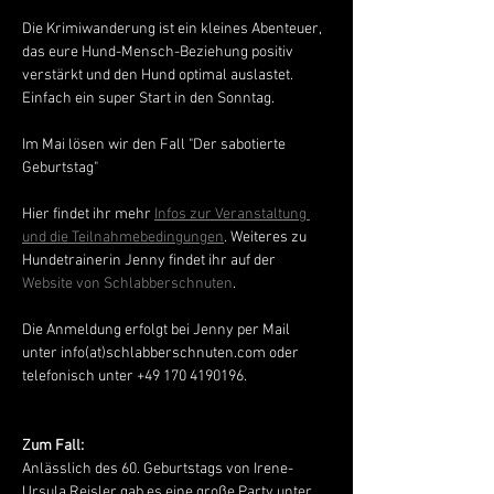
Die Krimiwanderung ist ein kleines Abenteuer, 
das eure Hund-Mensch-Beziehung positiv 
verstärkt und den Hund optimal auslastet. 
Einfach ein super Start in den Sonntag. 
Im Mai lösen wir den Fall "Der sabotierte 
Geburtstag"
Hier findet ihr mehr 
Infos zur Veranstaltung 
und die Teilnahmebedingungen
. Weiteres zu 
Hundetrainerin Jenny findet ihr auf der 
Website von Schlabberschnuten
. 
Die Anmeldung erfolgt bei Jenny per Mail 
unter info(at)schlabberschnuten.com oder 
telefonisch unter +49 170 4190196.
Zum Fall: 
Anlässlich des 60. Geburtstags von Irene-
Ursula Reisler gab es eine große Party unter 