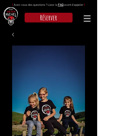
!
Avez-vous des questions ? Lisez la
FAQ
avant d'appeler
!
Réserver