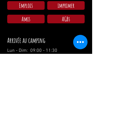
Emplois
imprimer
Amis
AGBs
Arrivée au camping
Lun - Dim: 09:00 - 11:30
15:00 - 18:00
Heures d'ouverture de la
restaurant/Cuisine:
Mercredi: 17:00 - 00:00 / 17:00 - 21:00
Jeudi: 17:00 - 00:00 / 17:00 - 21:00
Vendredi: 17:00 - 02:00 / 17:00 - 21:00
Samedi: 12:00 - 02:00 / 12:00 - 21:00
Dimanche: 12:00 - 19:00 / 12:00 - 19:00
Vacances: 12.00 Uhr