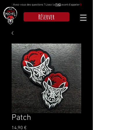
!
Avez-vous des questions ? Lisez la
FAQ
avant d'appeler
!
Réserver
Patch
Prix
14,90 €