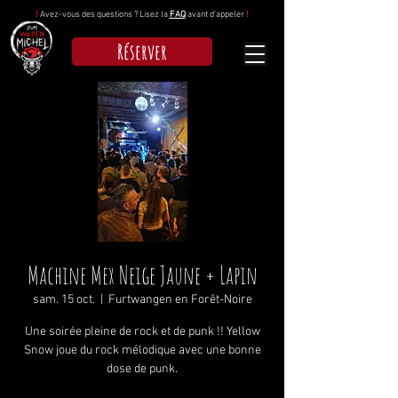
!
Avez-vous des questions ? Lisez la
FAQ
avant d'appeler
!
Réserver
Machine Mex Neige Jaune + Lapin
sam. 15 oct.
  |  
Furtwangen en Forêt-Noire
Une soirée pleine de rock et de punk !! Yellow
Snow joue du rock mélodique avec une bonne
dose de punk.