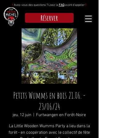
!
Avez-vous des questions ? Lisez la
FAQ
avant d'appeler
!
Réserver
Petits Wumms en bois 21.06. -
23/06/24
jeu. 12 juin
  |  
Furtwangen en Forêt-Noire
La Little Wooden Wumms Party a lieu dans la
forêt - en coopération avec le collectif de fête