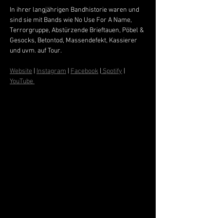
In ihrer langjährigen Bandhistorie waren und 
sind sie mit Bands wie No Use For A Name, 
Terrorgruppe, Abstürzende Brieftauen, Pöbel & 
Gesocks, Betontod, Massendefekt, Kassierer 
und uvm. auf Tour.
Website
 | 
Instagram
 | 
Facebook
 |
 Spotify
 | 
YouTube 