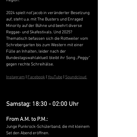
Region.
2024 spielt not’jacob in veränderter Besetzung 
auf, steht u.a. mit The Busters und Enraged 
Minority auf der Bühne und beehrt diverse 
Reggae- und Skafestivals. Und 2025? 
Thematisch befassen sich die Rottweiler vom 
Schrebergarten bis zum Western mit einer 
Fülle an Inhalten, leider nach der 
Bundestagswahlaktuell bleibt ihr Song „Peggy“ 
gegen rechte Schreihälse.
Instagram
 | 
Facebook
 | 
YouTube
 | 
Soundcloud 
Samstag: 18:30 - 02:00 Uhr
From A.M. to P.M.:
Junge Punkrock-Schülerband, die mit kleinem 
Set den Abend eröffnen. 