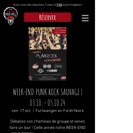
!
Avez-vous des questions ? Lisez la
FAQ
avant d'appeler
!
Réserver
WEEK-END PUNK ROCK SAUVAGE |
03.10. - 05.10.24
ven. 17 oct.
  |  
Furtwangen en Forêt-Noire
Déballez vos chemises de groupe et venez
faire un tour ! Cette année notre WEEK-END