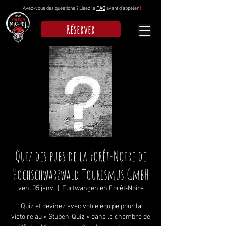
!
Avez-vous des questions ? Lisez la
FAQ
avant d'appeler
!
Réserver
Quiz des pubs de la Forêt-Noire de
Hochschwarzwald Tourismus GmbH
ven. 05 janv.
  |  
Furtwangen en Forêt-Noire
Quiz et devinez avec votre équipe pour la
victoire au « Stuben-Quiz » dans la chambre de