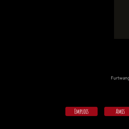
Furtwang
Emplois
Amis