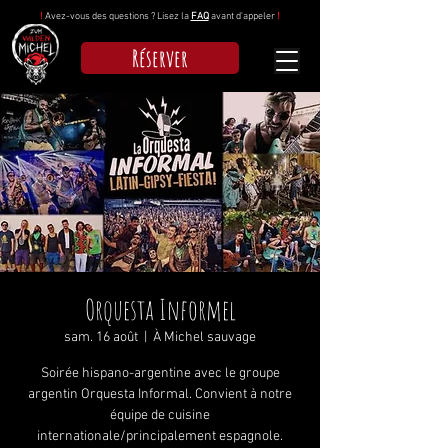
!
Avez-vous des questions ? Lisez la
FAQ
avant d'appeler
!
Réserver
Orquesta Informel
sam. 16 août
  |  
À Michel sauvage
Soirée hispano-argentine avec le groupe
argentin Orquesta Informal. Convient à notre
équipe de cuisine
internationale/principalement espagnole.