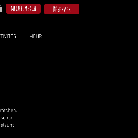
MICHELMERCH
Réserver
TIVITÉS
MEHR
rötchen,
h schon
gelaunt