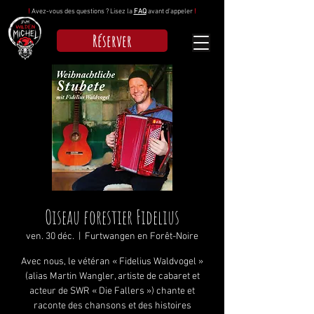
!
Avez-vous des questions ? Lisez la
FAQ
avant d'appeler
!
Réserver
Oiseau forestier Fidelius
ven. 30 déc.
  |  
Furtwangen en Forêt-Noire
Avec nous, le vétéran « Fidelius Waldvogel »
(alias Martin Wangler, artiste de cabaret et
acteur de SWR « Die Fallers ») chante et
raconte des chansons et des histoires