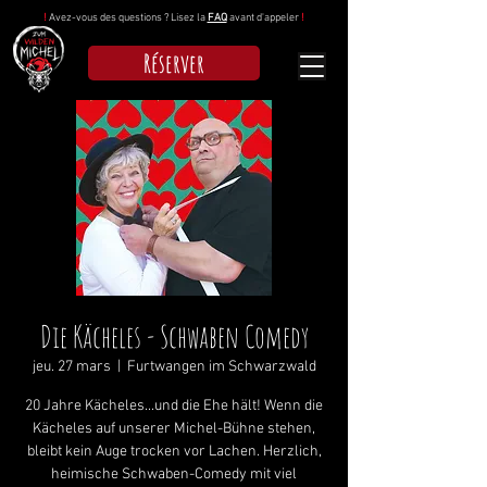
!
Avez-vous des questions ? Lisez la
FAQ
avant d'appeler
!
Réserver
Die Kächeles - Schwaben Comedy
jeu. 27 mars
  |  
Furtwangen im Schwarzwald
20 Jahre Kächeles...und die Ehe hält! Wenn die
Kächeles auf unserer Michel-Bühne stehen,
bleibt kein Auge trocken vor Lachen. Herzlich,
heimische Schwaben-Comedy mit viel