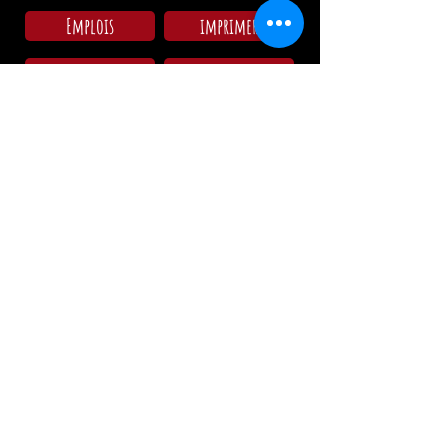
Emplois
imprimer
Amis
AGBs
Arrivée au camping
Lun - Dim: 09:00 - 11:30
15:00 - 18:00
Heures d'ouverture de la
restaurant/Cuisine:
Mercredi: 17:00 - 00:00 / 17:00 - 21:00
Jeudi: 17:00 - 00:00 / 17:00 - 21:00
Vendredi: 17:00 - 02:00 / 17:00 - 21:00
Samedi: 12:00 - 02:00 / 12:00 - 21:00
Dimanche: 12:00 - 19:00 / 12:00 - 19:00
Vacances: 12.00 Uhr