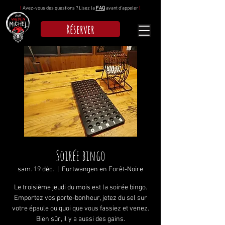
!
Avez-vous des questions ? Lisez la
FAQ
avant d'appeler
!
Réserver
Soirée bingo
sam. 19 déc.
  |  
Furtwangen en Forêt-Noire
Le troisième jeudi du mois est la soirée bingo.
Emportez vos porte-bonheur, jetez du sel sur
votre épaule ou quoi que vous fassiez et venez.
Bien sûr, il y a aussi des gains.