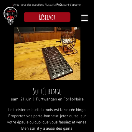
!
Avez-vous des questions ? Lisez la
FAQ
avant d'appeler
!
Réserver
Soirée bingo
sam. 21 juin
  |  
Furtwangen en Forêt-Noire
Le troisième jeudi du mois est la soirée bingo.
Emportez vos porte-bonheur, jetez du sel sur
votre épaule ou quoi que vous fassiez et venez.
Bien sûr, il y a aussi des gains.