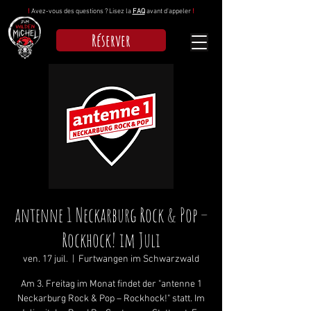
!
Avez-vous des questions ? Lisez la
FAQ
avant d'appeler
!
Réserver
antenne 1 Neckarburg Rock & Pop –
Rockhock! im Juli
ven. 17 juil.
  |  
Furtwangen im Schwarzwald
Am 3. Freitag im Monat findet der "antenne 1
Neckarburg Rock & Pop – Rockhock!" statt. Im