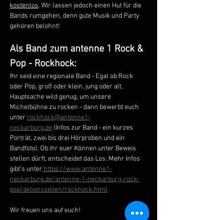
kostenlos
. Wir lassen jedoch einen Hut für die 
Bands rumgehen, denn gute Musik und Party 
gehören belohnt! 
Als Band zum antenne 1 Rock & 
Pop - Rockhock:
Ihr seid eine regionale Band - Egal ob Rock 
oder Pop, groß oder klein, jung oder alt, 
Hauptsache wild genug, um unsere 
Michelbühne zu rocken - dann bewerbt euch 
unter 
rockhock@antenne1-
neckarburg.de
 (Infos zur Band - ein kurzes 
Porträt, zwei bis drei Hörproben und ein 
Bandfoto). Ob ihr euer Können unter Beweis 
stellen dürft, entscheidet das Los. Mehr Infos 
gibt's unter
https://www.antenne1-
neckarburg.de/antenne-1-neckarburg-rock-
pop/aktionsseiten/rockhock.html
Wir freuen uns auf euch!