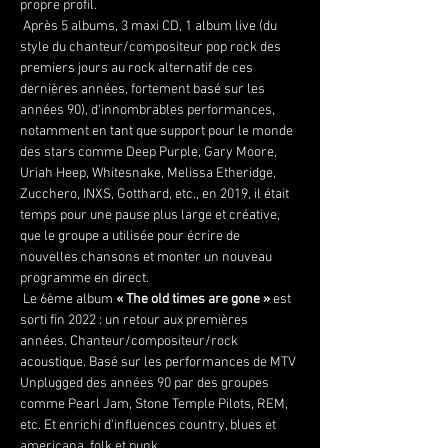
propre profil.
 Après 5 albums, 3 maxi CD, 1 album live (du 
style du chanteur/compositeur pop rock des 
premiers jours au rock alternatif de ces 
dernières années, fortement basé sur les 
années 90), d'innombrables performances, 
notamment en tant que support pour le monde 
des stars comme Deep Purple, Gary Moore, 
Uriah Heep, Whitesnake, Melissa Etheridge, 
Zucchero, INXS, Gotthard, etc., en 2019, il était 
temps pour une pause plus large et créative, 
que le groupe a utilisée pour écrire de 
nouvelles chansons et monter un nouveau 
programme en direct.
 Le 6ème album 
« The old times are gone »
 est 
sorti fin 2022 : un retour aux premières 
années. Chanteur/compositeur/rock 
acoustique. Basé sur les performances de MTV 
Unplugged des années 90 par des groupes 
comme Pearl Jam, Stone Temple Pilots, REM, 
etc. Et enrichi d'influences country, blues et 
americana, folk et punk.