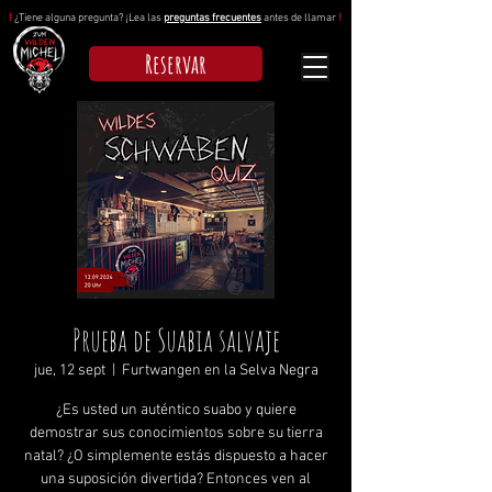
!
¿Tiene alguna pregunta? ¡Lea las
preguntas frecuentes
antes de llamar
!
Reservar
Prueba de Suabia salvaje
jue, 12 sept
  |  
Furtwangen en la Selva Negra
¿Es usted un auténtico suabo y quiere
demostrar sus conocimientos sobre su tierra
natal? ¿O simplemente estás dispuesto a hacer
una suposición divertida? Entonces ven al