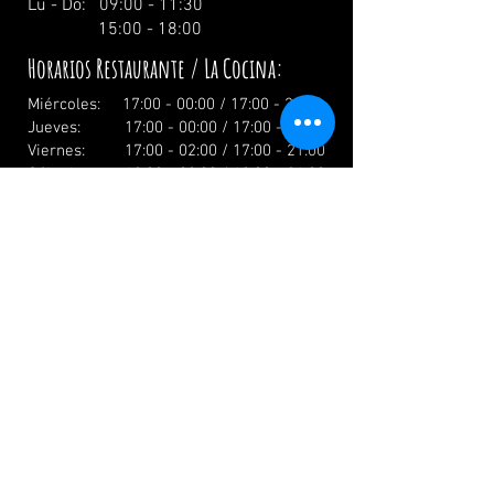
Lu - Do: 09:00 - 11:30
15:00 - 18:00
Horarios Restaurante / La Cocina:
Miércoles: 17:00 - 00:00 / 17:00 - 21:00
Jueves: 17:00 - 00:00 / 17:00 - 21:00
Viernes: 17:00 - 02:00 / 17:00 - 21:00
Sábado: 12:00 - 02:00 / 12:00 - 21:00
Domingo: 12:00 - 19:00 / 12:00 - 19:00
El día festivo: 12.00 Uhr
info@zumwildenmichel.de
Linach 6, 78120 Furtwangen
Teléfono:
+49 (0) 179 44 3 11 22
Teléfono fijo:
+49 (0) 7723 7420
CONTÁCTENOS