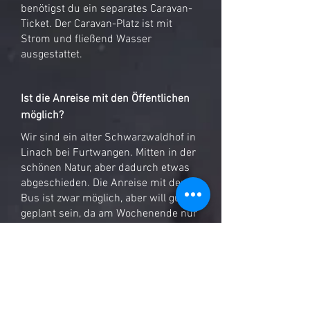
benötigst du ein separates Caravan-
Ticket. Der Caravan-Platz ist mit
Strom und fließend Wasser
ausgestattet.
Ist die Anreise mit den Öffentlichen
möglich?
Wir sind ein alter Schwarzwaldhof in
Linach bei Furtwangen. Mitten in der
schönen Natur, aber dadurch etwas
abgeschieden. Die Anreise mit dem
Bus ist zwar möglich, aber will gut
geplant sein, da am Wochenende nur
Rufbusse fahren.
Am besten bildet ihr
Fahrgemeinschaften und kommt mit
dem Auto.