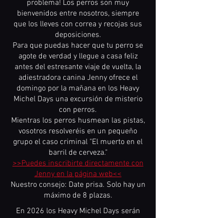
problema! Los perros son muy
bienvenidos entre nosotros, siempre
que los lleves con correa y recojas sus
deposiciones.
Para que puedas hacer que tu perro se
agote de verdad y llegue a casa feliz
antes del estresante viaje de vuelta, la
adiestradora canina Jenny ofrece el
domingo por la mañana en los Heavy
Michel Days una excursión de misterio
con perros.
Mientras los perros husmean las pistas,
vosotros resolveréis en un pequeño
grupo el caso criminal "El muerto en el
barril de cerveza."
>>Puedes inscribirte directamente con
Jenny en la página web<<
Nuestro consejo: Date prisa. Solo hay un
máximo de 8 plazas.
En 2026 los Heavy Michel Days serán