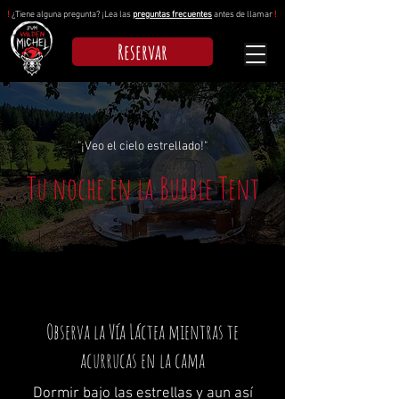
!
¿Tiene alguna pregunta? ¡Lea las
preguntas frecuentes
antes de llamar
!
Reservar
"¡Veo el cielo estrellado!"
Tu noche en la Bubble Tent
Observa la Vía Láctea mientras te
acurrucas en la cama
Dormir bajo las estrellas y aun así