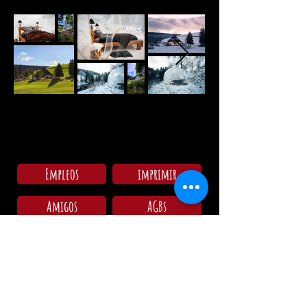
Empleos
imprimir
Amigos
AGBs
Consultar en el camping:
Lu - Do: 09:00 - 11:30
15:00 - 18:00