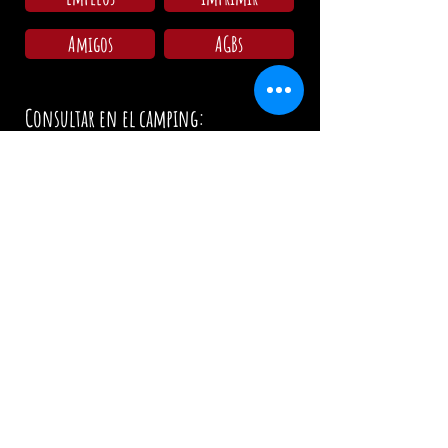
Amigos
AGBs
Consultar en el camping:
Lu - Do: 09:00 - 11:30
15:00 - 18:00
Horarios Restaurante / La Cocina:
Miércoles: 17:00 - 00:00 / 17:00 - 21:00
Jueves: 17:00 - 00:00 / 17:00 - 21:00
Viernes: 17:00 - 02:00 / 17:00 - 21:00
Sábado: 12:00 - 02:00 / 12:00 - 21:00
Domingo: 12:00 - 19:00 / 12:00 - 19:00
El día festivo: 12.00 Uhr
info@zumwildenmichel.de
Linach 6, 78120 Furtwangen