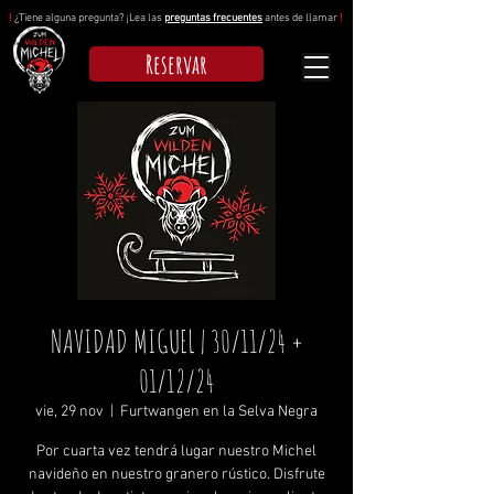
!
¿Tiene alguna pregunta? ¡Lea las
preguntas frecuentes
antes de llamar
!
Reservar
NAVIDAD MIGUEL | 30/11/24 +
01/12/24
vie, 29 nov
  |  
Furtwangen en la Selva Negra
Por cuarta vez tendrá lugar nuestro Michel
navideño en nuestro granero rústico. Disfrute