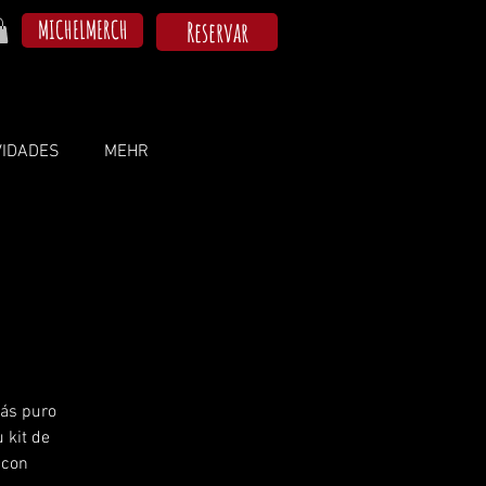
MICHELMERCH
Reservar
VIDADES
MEHR
más puro
u kit de
 con