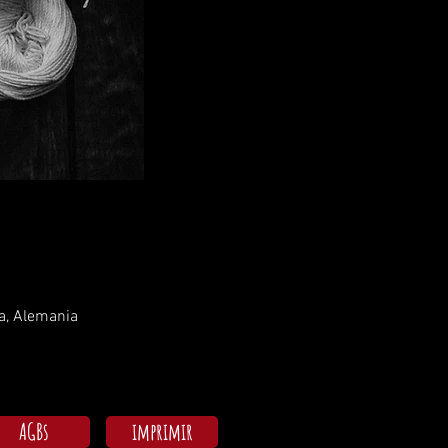
a, Alemania
AGBs
imprimir