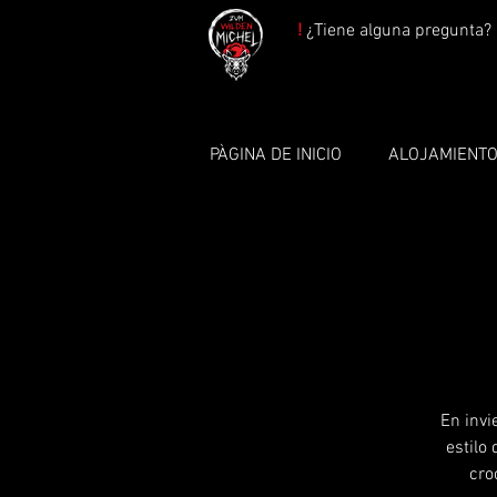
!
¿Tiene alguna pregunta? 
PÀGINA DE INICIO
ALOJAMIENT
En invi
estilo 
cro