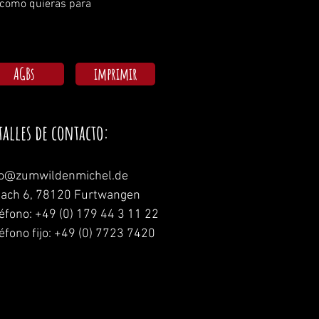
 como quieras para 
AGBs
imprimir
talles de contacto:
fo@zumwildenmichel.de
nach 6, 78120 Furtwangen
léfono: +49 (0) 179 44 3 11 22
éfono fijo: +49 (0) 7723 7420