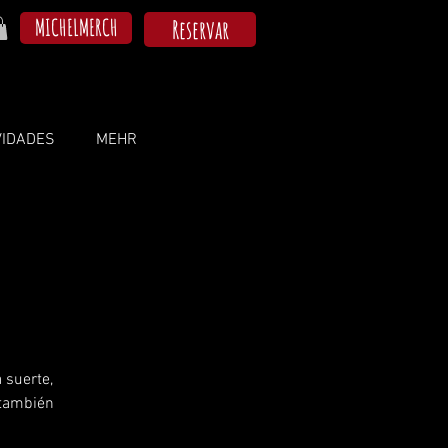
MICHELMERCH
Reservar
VIDADES
MEHR
 suerte,
 también