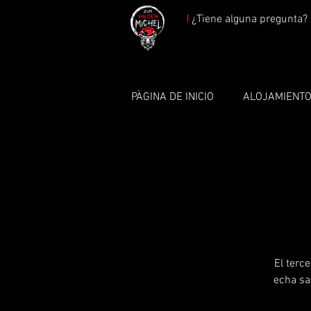
!
¿Tiene alguna pregunta? 
PÀGINA DE INICIO
ALOJAMIENT
El terc
echa sa