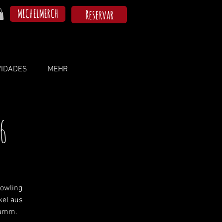
MICHELMERCH
Reservar
VIDADES
MEHR
6
Howling
kel aus
ramm.