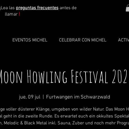
¡Lea las
preguntas frecuentes
antes de
llamar
!
O
EVENTOS MICHEL
CELEBRAR CON MICHEL
ACTI
Moon Howling Festival 202
jue, 09 jul
  |  
Furtwangen im Schwarzwald
age voller düsterer Klänge, umgeben von wilder Natur. Das Moon 
al geht in die zweite Runde. Es erwartet euch ein okkultes Spekta
, Melodic & Black Metal inkl. Sauna, Zuber und noch mehr Prog