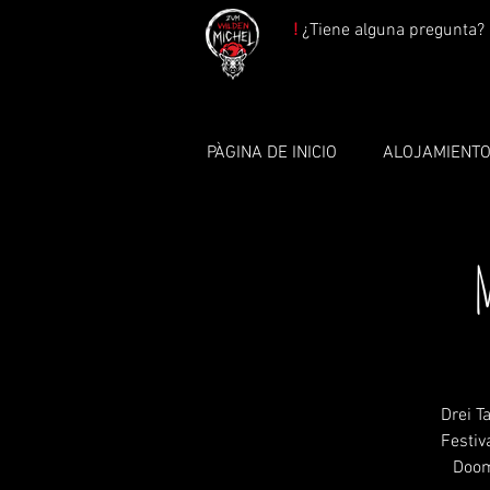
!
¿Tiene alguna pregunta? 
PÀGINA DE INICIO
ALOJAMIENT
Drei T
Festiv
Doom