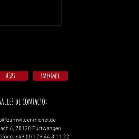
AGBs
imprimir
talles de contacto:
fo@zumwildenmichel.de
nach 6, 78120 Furtwangen
léfono: +49 (0) 179 44 3 11 22