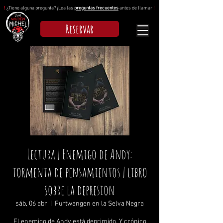
!
¿Tiene alguna pregunta? ¡Lea las
preguntas frecuentes
antes de llamar
!
Reservar
Lectura | Enemigo de Andy:
tormenta de pensamientos | libro
sobre la depresion
sáb, 06 abr
  |  
Furtwangen en la Selva Negra
El enemigo de Andy está deprimido. Y crónico