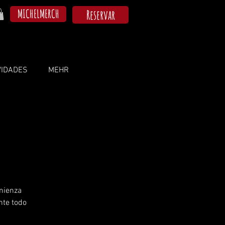
MICHELMERCH
Reservar
VIDADES
MEHR
omienza
nte todo