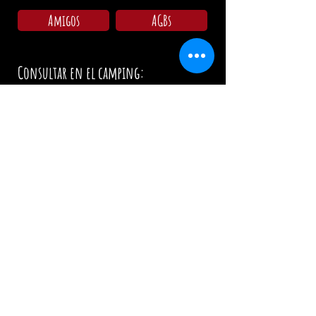
Amigos
AGBs
Consultar en el camping:
Lu - Do: 09:00 - 11:30
15:00 - 18:00
Horarios Restaurante / La Cocina:
Miércoles: 17:00 - 00:00 / 17:00 - 21:00
Jueves: 17:00 - 00:00 / 17:00 - 21:00
Viernes: 17:00 - 02:00 / 17:00 - 21:00
Sábado: 12:00 - 02:00 / 12:00 - 21:00
Domingo: 12:00 - 19:00 / 12:00 - 19:00
El día festivo: 12.00 Uhr
info@zumwildenmichel.de
Linach 6, 78120 Furtwangen
Teléfono:
+49 (0) 179 44 3 11 22