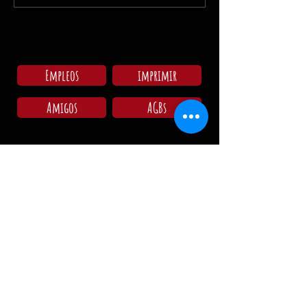
Empleos
imprimir
Amigos
AGBs
Consultar en el camping:
Lu - Do: 09:00 - 11:30
15:00 - 18:00
Horarios Restaurante / La Cocina:
Miércoles: 17:00 - 00:00 / 17:00 - 21:00
Jueves: 17:00 - 00:00 / 17:00 - 21:00
Viernes: 17:00 - 02:00 / 17:00 - 21:00
Sábado: 12:00 - 02:00 / 12:00 - 21:00
Domingo: 12:00 - 19:00 / 12:00 - 19:00