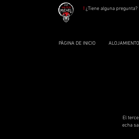
!
¿Tiene alguna pregunta? 
PÀGINA DE INICIO
ALOJAMIENT
El terc
echa sa