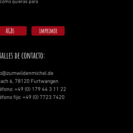
 como quieras para 
AGBs
imprimir
talles de contacto:
fo@zumwildenmichel.de
nach 6, 78120 Furtwangen
léfono: +49 (0) 179 44 3 11 22
éfono fijo: +49 (0) 7723 7420