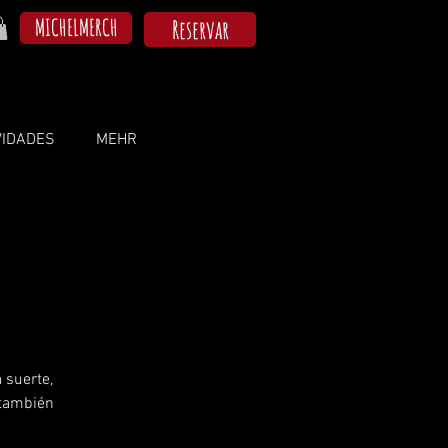
MICHELMERCH
Reservar
VIDADES
MEHR
 suerte,
 también